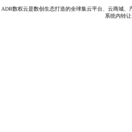
ADR数权云是数创生态打造的全球集云平台、云商城、
系统内转让